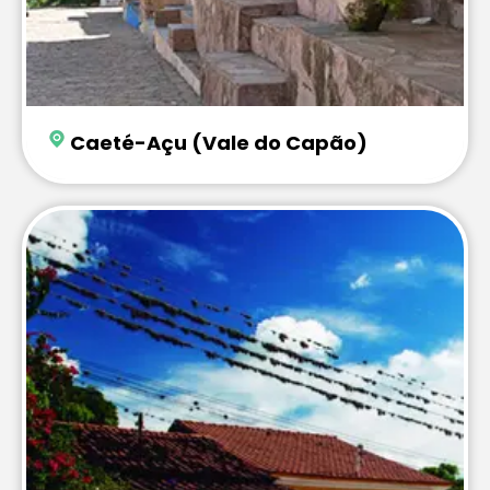
Caeté-Açu (Vale do Capão)