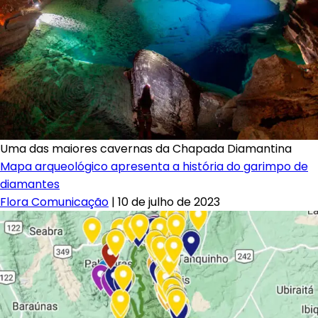
Uma das maiores cavernas da Chapada Diamantina
Mapa arqueológico apresenta a história do garimpo de
diamantes
Flora Comunicação
|
10 de julho de 2023