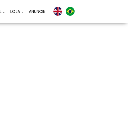
AL
⌵
LOJA
⌵
ANUNCIE