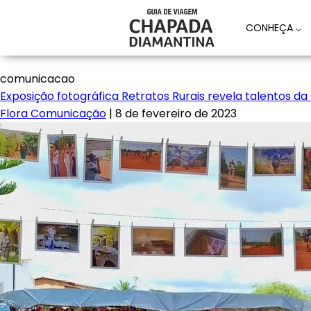
CONHEÇA
⌵
comunicacao
Exposição fotográfica Retratos Rurais revela talentos 
Flora Comunicação
|
8 de fevereiro de 2023