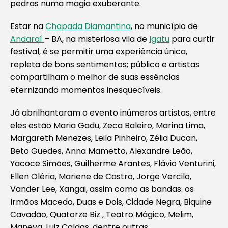
pedras numa magia exuberante.
Estar na
Chapada Diamantina
, no município de
Andaraí
– BA, na misteriosa vila de
Igatu
para curtir
festival, é se permitir uma experiência única,
repleta de bons sentimentos; público e artistas
compartilham o melhor de suas essências
eternizando momentos inesquecíveis.
Já abrilhantaram o evento inúmeros artistas, entre
eles estão Maria Gadu, Zeca Baleiro, Marina Lima,
Margareth Menezes, Leila Pinheiro, Zélia Ducan,
Beto Guedes, Anna Mametto, Alexandre Leão,
Yacoce Simões, Guilherme Arantes, Flávio Venturini,
Ellen Oléria, Mariene de Castro, Jorge Vercilo,
Vander Lee, Xangai, assim como as bandas: os
Irmãos Macedo, Duas e Dois, Cidade Negra, Biquine
Cavadão, Quatorze Biz , Teatro Mágico, Melim,
Maneva, Luiz Caldas, dentre outras.