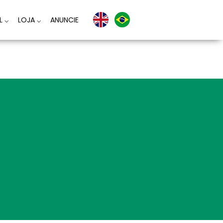
AL
⌵
LOJA
⌵
ANUNCIE