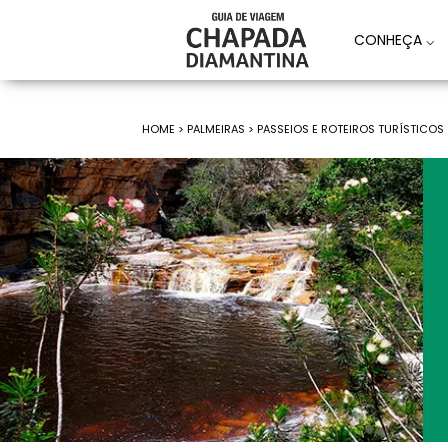
CONHEÇA
⌵
HOME
>
PALMEIRAS >
PASSEIOS E ROTEIROS TURÍSTICOS