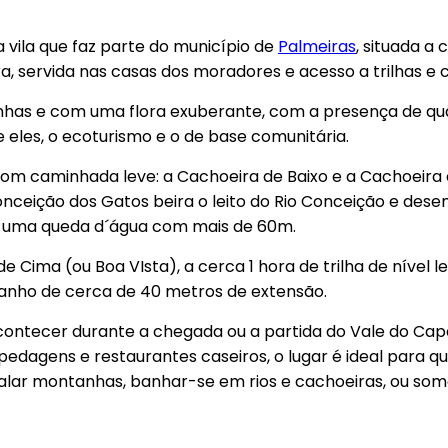
 vila que faz parte do município de
Palmeiras
, situada a
, servida nas casas dos moradores e acesso a trilhas e 
nhas e com uma flora exuberante, com a presença de qua
e eles, o ecoturismo e o de base comunitária.
 com
caminhada leve
:
a Cachoeira de Baixo e a Cachoei
Conceição dos Gatos beira o leito do Rio Conceição e d
i uma queda d´água com mais de 60m.
Cima (ou Boa VIsta), a cerca 1 hora de trilha de nível l
anho de cerca de 40 metros de extensão.
acontecer durante a chegada ou a partida do Vale do C
edagens e restaurantes caseiros, o lugar é ideal para 
alar montanhas, banhar-se em rios e cachoeiras, ou som