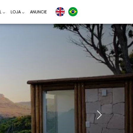
AL
⌵
LOJA
⌵
ANUNCIE