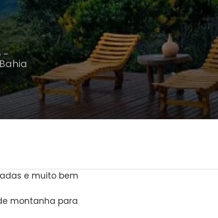
 -
 Bahia
padas e muito bem
 de montanha para