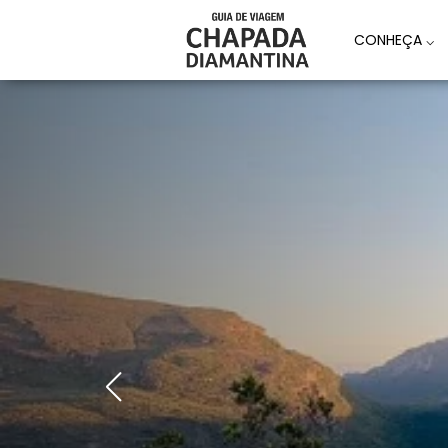
CONHEÇA
⌵