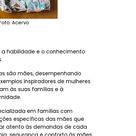
 Foto: Acervo
a habilidade e o conhecimento
.
uias são mães, desempenhando
 exemplos inspiradores de mulheres
ram às suas famílias e à
rnidade.
ecializada em famílias com
ações específicas das mães que
olhar atento às demandas de cada
ia, segurança e conforto às mães