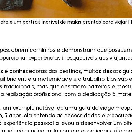
ro é um portrait incrível de malas prontas para viajar |
tipos, abrem caminhos e demonstram que possuem 
roporcionar experiências inesquecíveis aos viajantes
as e conhecedoras dos destinos, muitas dessas g
ilíbrio entre a maternidade e o trabalho. Elas são
s tradicionais, mas que desafiam barreiras e most
r a realização profissional com a dedicação à mate
s, um exemplo notável de uma guia de viagem esp
, 5 anos, ela entende as necessidades e preocup
ua experiência pessoal a levou a desenvolver um 
do soluções adequadas para proporcionar autonom