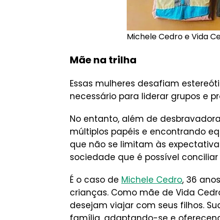
Michele Cedro e Vida Ced
Mãe na trilha
Essas mulheres desafiam estereó
necessário para liderar grupos e p
No entanto, além de desbravador
múltiplos papéis e encontrando equ
que não se limitam às expectativa
sociedade que é possível concilia
É o caso de
Michele Cedro
, 36 ano
crianças. Como mãe de Vida Cedro
desejam viajar com seus filhos. S
família, adaptando-se e oferecen