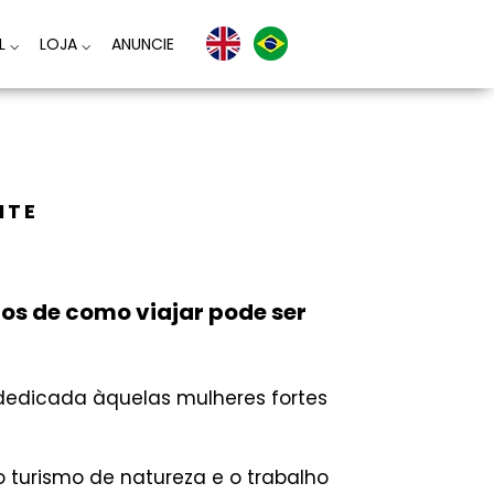
AL
⌵
LOJA
⌵
ANUNCIE
NTE
s de como viajar pode ser
dedicada àquelas mulheres fortes
 turismo de natureza e o trabalho