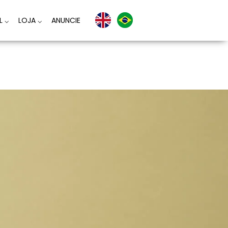
AL
⌵
LOJA
⌵
ANUNCIE