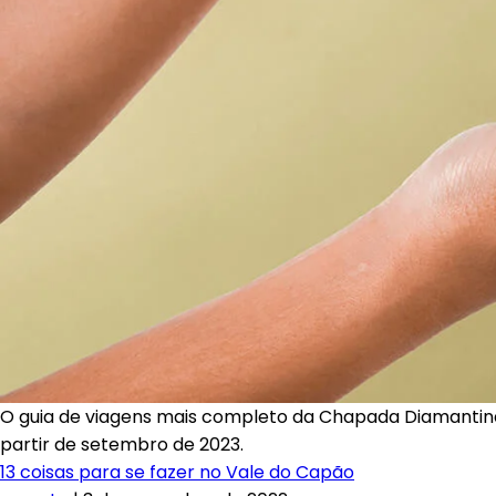
‌O guia de viagens mais completo da Chapada Diamantina
partir de setembro de 2023.
13 coisas para se fazer no Vale do Capão