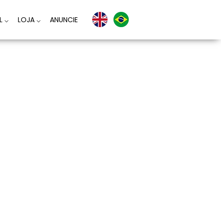
AL
⌵
LOJA
⌵
ANUNCIE