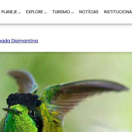
PLANEJE
⌵
EXPLORE
⌵
TURISMO
⌵
NOTÍCIAS
INSTITUCION
apada Diamantina