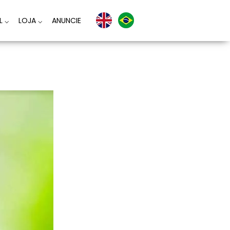
AL
⌵
LOJA
⌵
ANUNCIE