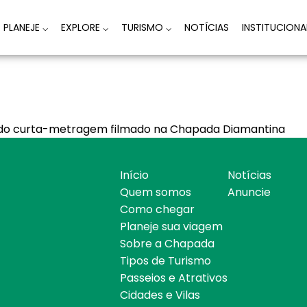
PLANEJE
⌵
EXPLORE
⌵
TURISMO
⌵
NOTÍCIAS
INSTITUCION
ta do curta-metragem filmado na Chapada Diamantina
Início
Notícias
Quem somos
Anuncie
Como chegar
Planeje sua viagem
Sobre a Chapada
Tipos de Turismo
Passeios e Atrativos
Cidades e Vilas