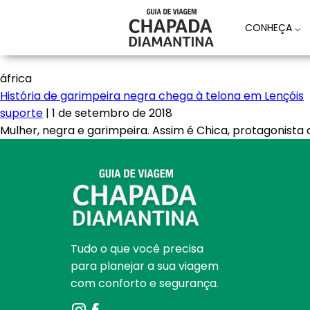
CONHEÇA
⌵
áfrica
História de garimpeira negra chega à telona em Lençóis
suporte
|
1 de setembro de 2018
Mulher, negra e garimpeira. Assim é Chica, protagonis
Tudo o que você precisa
para planejar a sua viagem
com conforto e segurança.