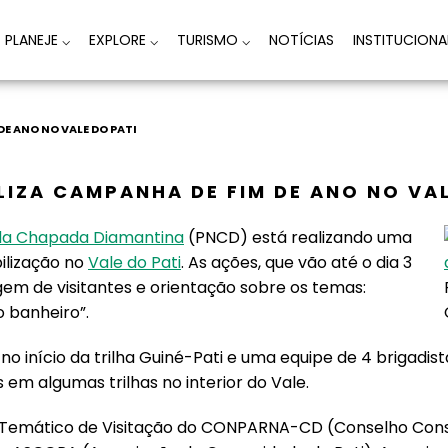
PLANEJE
⌵
EXPLORE
⌵
TURISMO
⌵
NOTÍCIAS
INSTITUCION
E ANO NO VALE DO PATI
LIZA CAMPANHA DE FIM DE ANO NO VAL
 da Chapada Diamantina
(PNCD) está realizando uma
ilização no
Vale do Pati
. As ações, que vão até o dia 3
gem de visitantes e orientação sobre os temas:
o banheiro”.
o início da trilha Guiné-Pati e uma equipe de 4 brigadist
em algumas trilhas no interior do Vale.
o Temático de Visitação do CONPARNA-CD (Conselho Cons