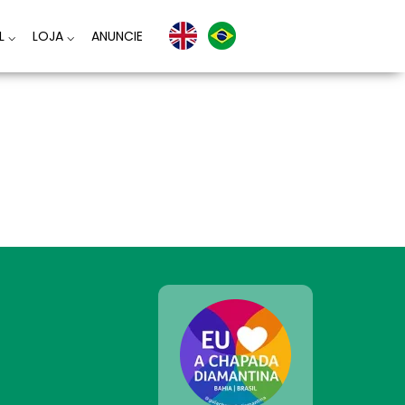
AL
⌵
LOJA
⌵
ANUNCIE