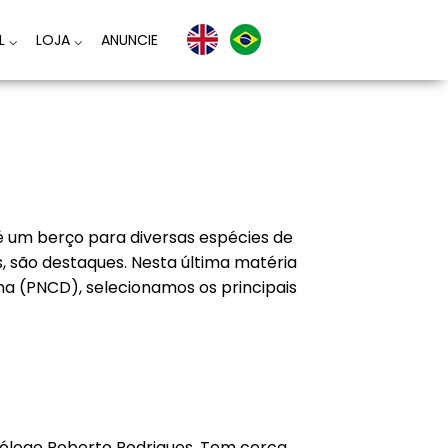
AL
⌵
LOJA
⌵
ANUNCIE
é um berço para diversas espécies de
s, são destaques. Nesta última matéria
 (PNCD), selecionamos os principais
biólogo Roberto Rodrigues. Tem cerca