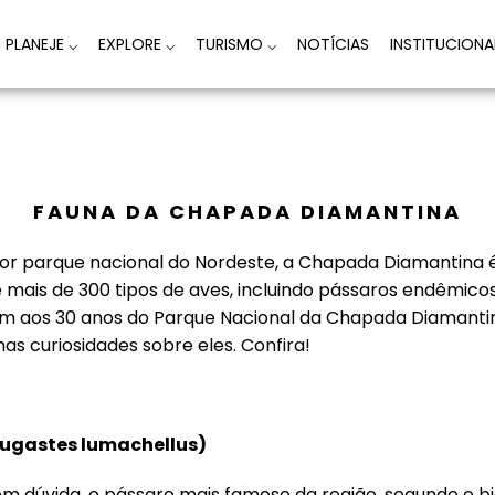
PLANEJE
⌵
EXPLORE
⌵
TURISMO
⌵
NOTÍCIAS
INSTITUCION
FAUNA DA CHAPADA DIAMANTINA
ior parque nacional do Nordeste, a Chapada Diamantina 
e mais de 300 tipos de aves, incluindo pássaros endêmico
aos 30 anos do Parque Nacional da Chapada Diamantina
s curiosidades sobre eles. Confira!
ugastes lumachellus
)
em dúvida, o pássaro mais famoso da região, segundo o 