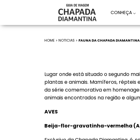
CONHEÇA
⌵
HOME
>
NOTICIAS
>
FAUNA DA CHAPADA DIAMANTINA
Lugar onde está situado o segundo ma
plantas e animais. Mamíferos, répteis 
da série comemorativa em homenagem 
animais encontrados na região e alguma
AVES
Beija-flor-gravatinha-vermelha (
A
Exclusivo da Chapada Diamantina, é, s