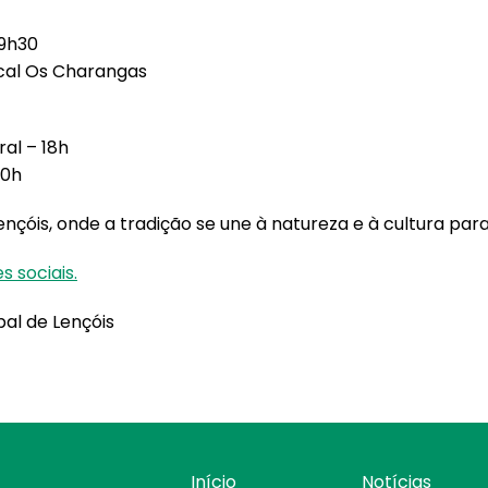
19h30
ical Os Charangas
al – 18h
20h
nçóis, onde a tradição se une à natureza e à cultura par
 sociais.
al de Lençóis
Início
Notícias